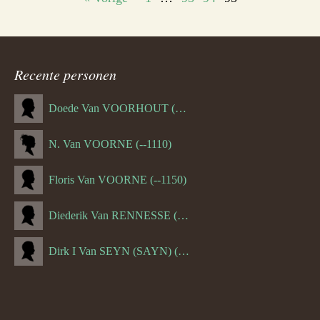
Personenlijstnavigatie
Recente personen
Doede Van VOORHOUT (Van FORNEHOLT) (--1101)
N. Van VOORNE (--1110)
Floris Van VOORNE (--1150)
Diederik Van RENNESSE (--1144)
Dirk I Van SEYN (SAYN) (--1120)