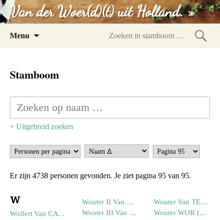
Van der Woer(d)(t) uit Holland. »
Spring
Menu
naar
Zoeke
inhoud
in
Stamboom
stam
+ Uitgebreid zoeken
Er zijn 4738 personen gevonden. Je ziet pagina 95 van 95.
W
Wouter II Van EGMOND (--1252)
Wouter Van TEILINGEN (--1334)
Wouter III Van EGMOND van MERENSTEIN (--1310)
Wouter WOR (--1416)
Wolfert Van CATS