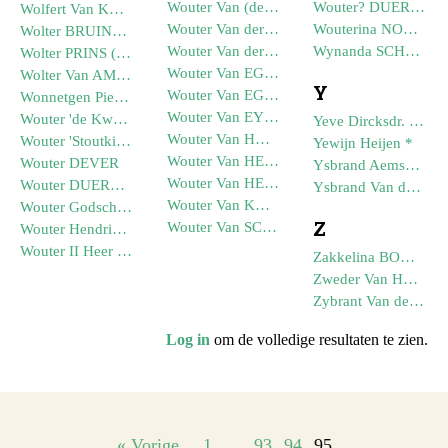
Wouter Van (der) WOERT (--1687)
Wouter? DUERKANT
Wolfert Van KLEEF (--1526)
Wouter Van der WOERD (--1727)
Wouterina NOORLANDER (--1872)
Wolter BRUINTJES (--1814)
Wouter Van der WOERT (--1662)
Wynanda SCHATBORN (--1896)
Wolter PRINS (04-08-1806)
Wouter Van EGMOND (--1317)
Wolter Van AMSTEL van MIJNDEN
Y
Wouter Van EGMOND (--1195)
Wonnetgen Pietersdr. Van OEGSTGEEST (--1478)
Wouter Van EYNDHOVEN (--1360)
Wouter 'de Kwade' Van EGMOND (--1168)
Yeve Dircksdr. Engel *
Wouter Van HAARLEM (--1232)
Wouter 'Stoutkint' Van EGMOND (--1223)
Yewijn Heijen *
Wouter Van HEEMSKERK (--1362)
Wouter DEVER
Ysbrand Aemsz. Van der BURCH
Wouter Van HEEMSKERK (--1290)
Wouter DUERKANT (--1367)
Ysbrand Van der BURCH (TOU) (--1450)
Wouter Van KRAAIENHORST (--1198)
Wouter Godschalcksz. HEIJS (--1590)
Z
Wouter Van SCHALKWIJK
Wouter Hendrik Van NELLESTEIJN (--1716)
Wouter II Heer Van EGMOND (--1285)
Zakkelina BOOMA
Zweder Van HEENVLIET (--1362)
Zybrant Van der WOERT (--1518)
Log in
om de volledige resultaten te zien.
« Vorige
1
…
93
94
95