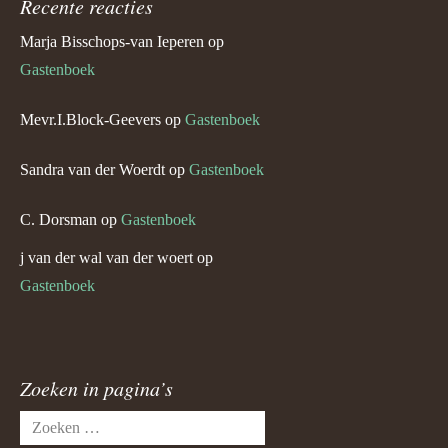
Recente reacties
Marja Bisschops-van Ieperen
op
Gastenboek
Mevr.I.Block-Geevers
op
Gastenboek
Sandra van der Woerdt
op
Gastenboek
C. Dorsman
op
Gastenboek
j van der wal van der woert
op
Gastenboek
Zoeken in pagina’s
Zoeken
naar: