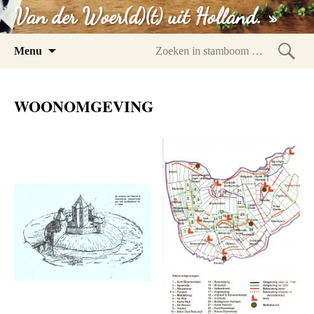
Van der Woer(d)(t) uit Holland. »
Spring
Menu
naar
Zoeke
inhoud
in
WOONOMGEVING
stam