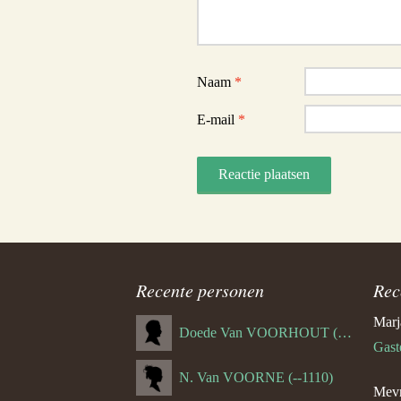
Naam
*
E-mail
*
Recente personen
Rec
Marj
Doede Van VOORHOUT (Van FORNEHOLT) (--1101)
Gast
N. Van VOORNE (--1110)
Mevr