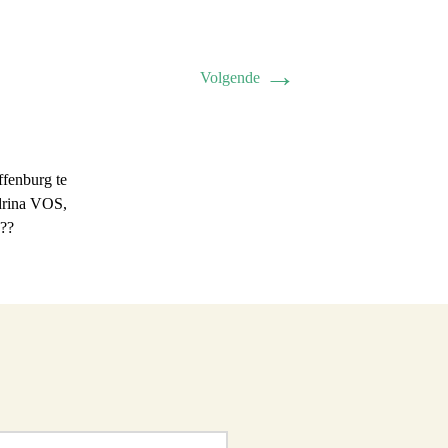
→
Volgende
fenburg te
drina VOS,
??