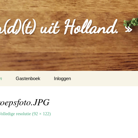
d)(t) uit Holland. »
m
Gastenboek
Inloggen
MGEVING
roepsfoto.JPG
EBERICHTEN
Volledige resolutie (92 × 122)
S