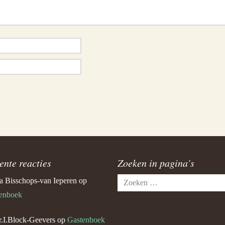
ente reacties
Zoeken in pagina’s
Zoeken
a Bisschops-van Ieperen
op
naar:
enboek
.I.Block-Geevers
op
Gastenboek