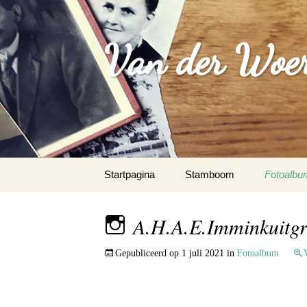
Van der Woer(
Spring
Startpagina
Stamboom
Fotoalbu
naar
inhoud
WOONO
A.H.A.E.Imminkuitg
FAMILI
Gepubliceerd op
1 juli 2021
in
Fotoalbum
WAPEN