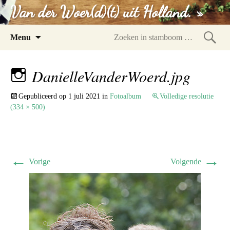
Van der Woer(d)(t) uit Holland. »
Spring
Menu
naar
Zoeke
inhoud
in
DanielleVanderWoerd.jpg
stam
Gepubliceerd op
1 juli 2021
in
Fotoalbum
Volledige resolutie
(334 × 500)
←
→
Vorige
Volgende