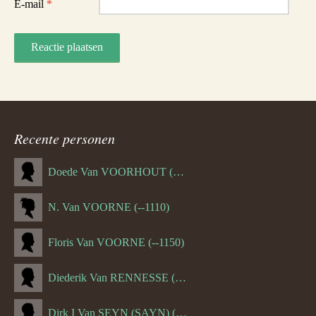
E-mail
*
Recente personen
Doede Van VOORHOUT (Van FORNEHOLT) (--1101)
N. Van VOORNE (--1110)
Floris Van VOORNE (--1150)
Diederik Van RENNESSE (--1144)
Dirk I Van SEYN (SAYN) (--1120)