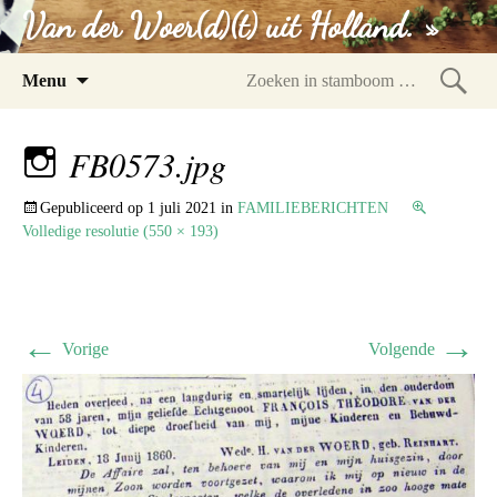
Van der Woer(d)(t) uit Holland. »
Spring
Menu
naar
Zoeke
inhoud
in
FB0573.jpg
stam
Gepubliceerd op
1 juli 2021
in
FAMILIEBERICHTEN
Volledige resolutie (550 × 193)
←
→
Vorige
Volgende