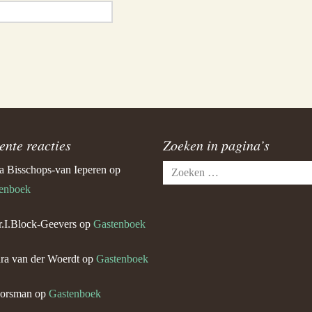
ente reacties
Zoeken in pagina’s
Zoeken
a Bisschops-van Ieperen
op
naar:
enboek
.I.Block-Geevers
op
Gastenboek
ra van der Woerdt
op
Gastenboek
orsman
op
Gastenboek