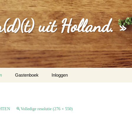
d)(t) uit Holland. »
m
Gastenboek
Inloggen
MGEVING
EBERICHTEN
HTEN
Volledige resolutie (276 × 550)
S