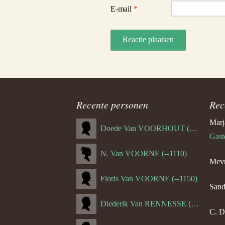
E-mail
*
Recente personen
Rec
Marj
Doede Van VOORHOUT (Van FORNEHOLT) (--1101)
Gast
N. Van VOORNE (--1110)
Mevr
Floris Van VOORNE (--1150)
Sand
Diederik Van RENNESSE (--1144)
C. D