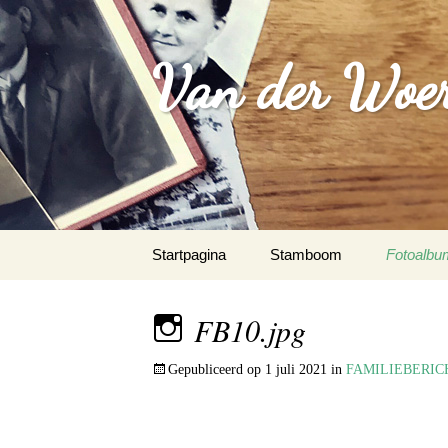
Van der Woer(
Spring
Startpagina
Stamboom
Fotoalbu
naar
inhoud
WOONO
FB10.jpg
FAMILI
Gepubliceerd op
1 juli 2021
in
FAMILIEBERIC
WAPEN