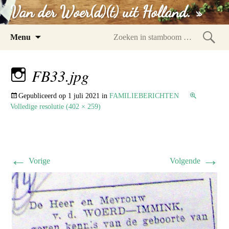
Van der Woer(d)(t) uit Holland. »
Spring
Menu
naar
Zoeke
inhoud
in
FB33.jpg
stam
Gepubliceerd op
1 juli 2021
in
FAMILIEBERICHTEN
Volledige resolutie (402 × 259)
←
→
Vorige
Volgende