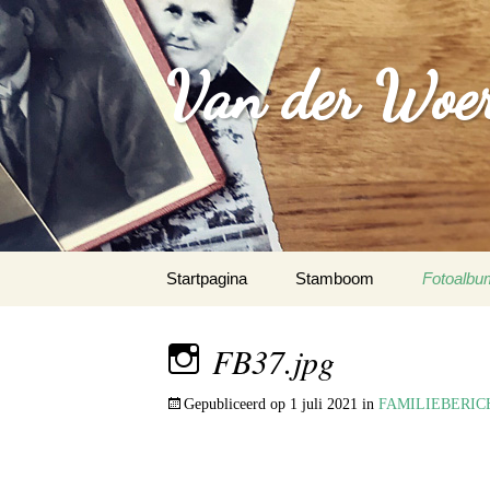
Van der Woer(
Spring
Startpagina
Stamboom
Fotoalbu
naar
inhoud
WOONO
FB37.jpg
FAMILI
Gepubliceerd op
1 juli 2021
in
FAMILIEBERIC
WAPEN