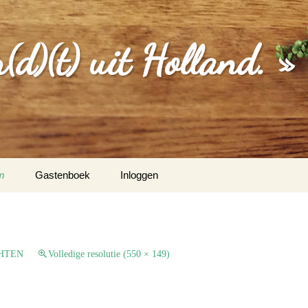
d)(t) uit Holland. »
m
Gastenboek
Inloggen
MGEVING
EBERICHTEN
HTEN
Volledige resolutie (550 × 149)
S