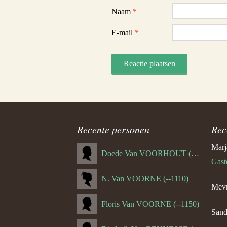
Naam
*
E-mail
*
Recente personen
Rec
Marj
Doede Van VOORHOUT (Van FORNEHOLT) (--1101)
Gast
N. Van VOORNE (--1110)
Mevr
Floris Van VOORNE (--1150)
Sand