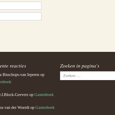
ente reacties
Zoeken in pagina’s
Zoeken
a Bisschops-van Ieperen
op
naar:
enboek
.I.Block-Geevers
op
Gastenboek
ra van der Woerdt
op
Gastenboek