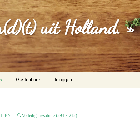
d)(t) uit Holland. »
m
Gastenboek
Inloggen
MGEVING
EBERICHTEN
HTEN
Volledige resolutie (294 × 212)
S