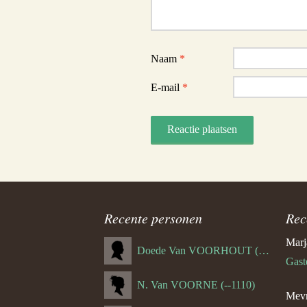
Naam
*
E-mail
*
Recente personen
Rec
Marj
Doede Van VOORHOUT (Van FORNEHOLT) (--1101)
Gast
N. Van VOORNE (--1110)
Mevr