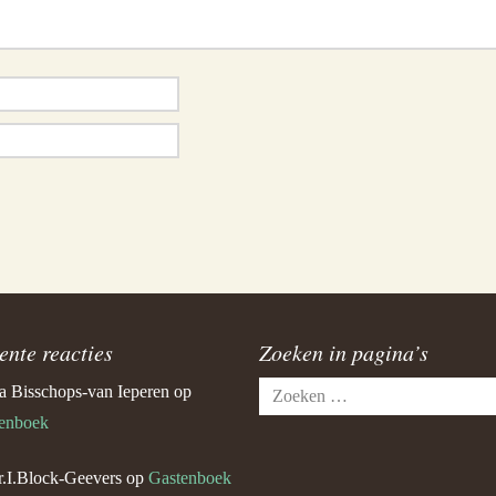
ente reacties
Zoeken in pagina’s
Zoeken
a Bisschops-van Ieperen
op
naar:
enboek
.I.Block-Geevers
op
Gastenboek