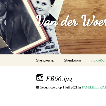
Van der Woer(
Spring
Startpagina
Stamboom
Fotoalbu
naar
inhoud
WOONO
FB66.jpg
FAMILI
Gepubliceerd op
1 juli 2021
in
FAMILIEBERIC
WAPEN