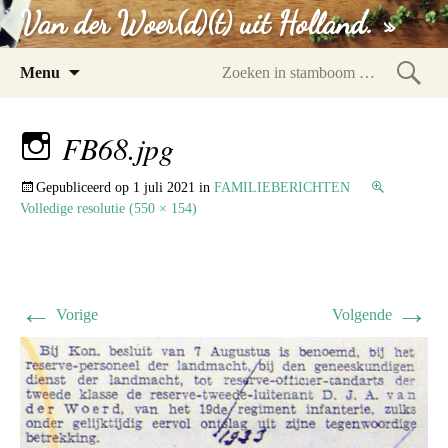
Van der Woer(d)(t) uit Holland. »
Spring
Menu
naar
Zoeke
inhoud
in
FB68.jpg
stam
Gepubliceerd op
1 juli 2021
in
FAMILIEBERICHTEN
Volledige resolutie (550 × 154)
←
→
Vorige
Volgende