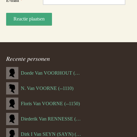
E-mail
*
Recente personen
Doede Van VOORHOUT (Van FORNEHOLT) (--1101)
N. Van VOORNE (--1110)
Floris Van VOORNE (--1150)
Diederik Van RENNESSE (--1144)
Dirk I Van SEYN (SAYN) (--1120)