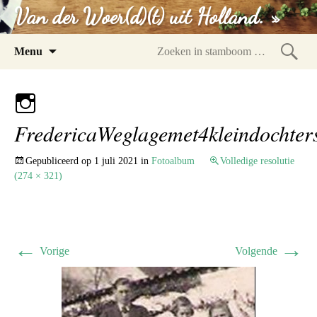
Van der Woer(d)(t) uit Holland. »
Spring
Menu
naar
Zoeke
inhoud
in
stam
FredericaWeglagemet4kleindochter
Gepubliceerd op
1 juli 2021
in
Fotoalbum
Volledige resolutie
(274 × 321)
←
→
Vorige
Volgende