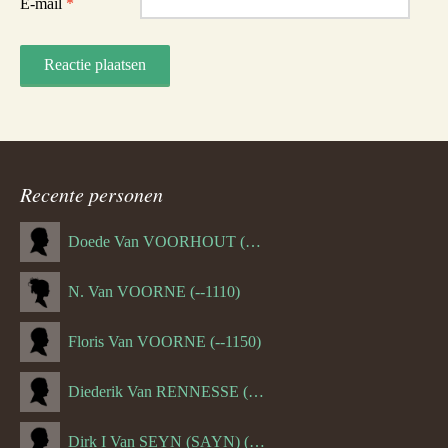
E-mail
*
Recente personen
Doede Van VOORHOUT (Van FORNEHOLT) (--1101)
N. Van VOORNE (--1110)
Floris Van VOORNE (--1150)
Diederik Van RENNESSE (--1144)
Dirk I Van SEYN (SAYN) (--1120)