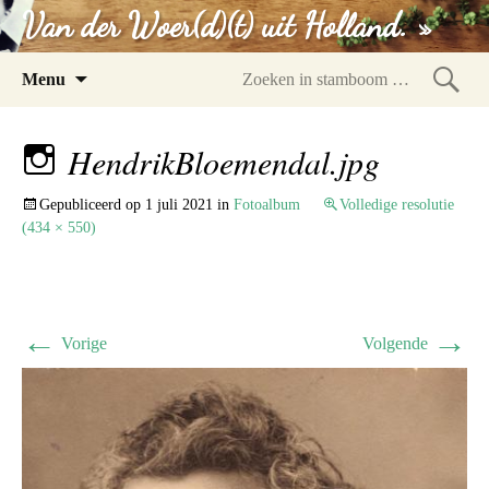
Van der Woer(d)(t) uit Holland. »
Spring
Menu
naar
Zoeke
inhoud
in
HendrikBloemendal.jpg
stam
Gepubliceerd op
1 juli 2021
in
Fotoalbum
Volledige resolutie
(434 × 550)
←
→
Vorige
Volgende