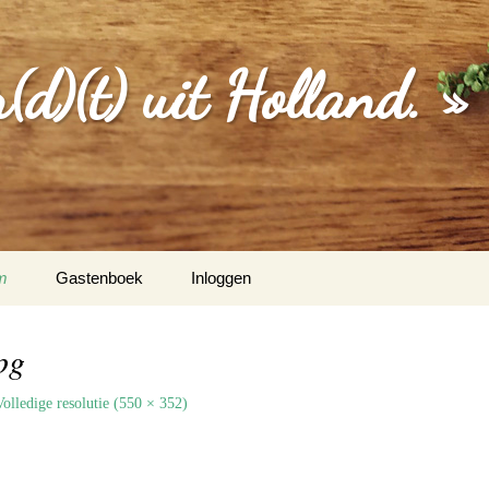
d)(t) uit Holland. »
m
Gastenboek
Inloggen
MGEVING
pg
EBERICHTEN
Volledige resolutie (550 × 352)
S