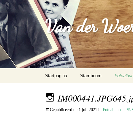
Van der Woer(
Spring
Startpagina
Stamboom
Fotoalbu
naar
inhoud
WOONO
IM000441.JPG645.j
FAMILI
Gepubliceerd op
1 juli 2021
in
Fotoalbum
WAPEN