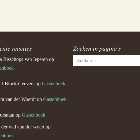
ente reacties
Zoeken in pagina’s
Zoeken
a Bisschops-van Ieperen
op
naar:
enboek
.I.Block-Geevers
op
Gastenboek
ra van der Woerdt
op
Gastenboek
orsman
op
Gastenboek
n der wal van der woert
op
enboek