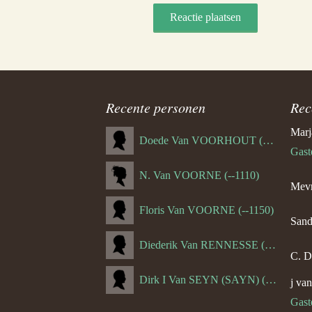
Recente personen
Rec
Marj
Doede Van VOORHOUT (Van FORNEHOLT) (--1101)
Gast
N. Van VOORNE (--1110)
Mevr
Floris Van VOORNE (--1150)
Sand
Diederik Van RENNESSE (--1144)
C. D
Dirk I Van SEYN (SAYN) (--1120)
j va
Gast