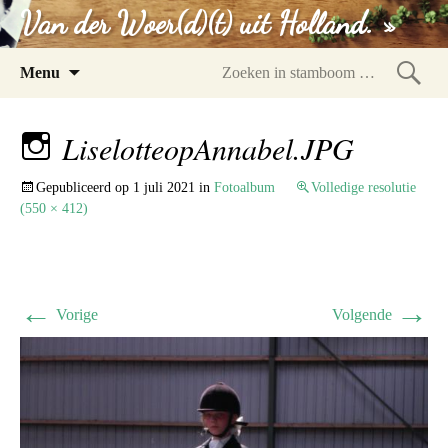
Van der Woer(d)(t) uit Holland. »
Spring
Menu
naar
Zoeke
inhoud
in
LiselotteopAnnabel.JPG
stam
Gepubliceerd op
1 juli 2021
in
Fotoalbum
Volledige resolutie
(550 × 412)
←
→
Vorige
Volgende