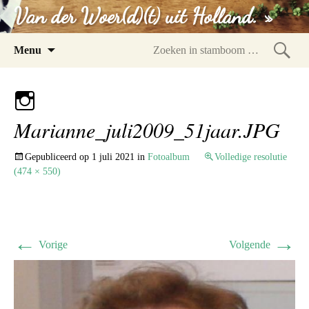
Van der Woer(d)(t) uit Holland. »
Spring
Menu
naar
Zoeke
inhoud
in
stam
Marianne_juli2009_51jaar.JPG
Gepubliceerd op
1 juli 2021
in
Fotoalbum
Volledige resolutie
(474 × 550)
←
→
Vorige
Volgende