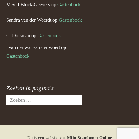
Mevr.I.Block-Geevers
op
Gastenboek
Sandra van der Woerdt
op
Gastenboek
C. Dorsman
op
Gastenboek
j van der wal van der woert
op
Gastenboek
Zoeken in pagina’s
Zoeken
naar:
Dit is een website van
Mijn Stamboom Online