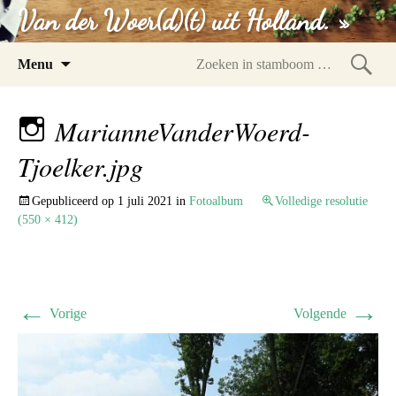
Van der Woer(d)(t) uit Holland. »
Spring
Menu
naar
Zoeke
inhoud
in
MarianneVanderWoerd-
stam
Tjoelker.jpg
Gepubliceerd op
1 juli 2021
in
Fotoalbum
Volledige resolutie
(550 × 412)
←
→
Vorige
Volgende