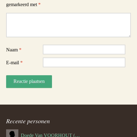
gemarkeerd met
*
Reactie
Naam
*
E-mail
*
Recente personen
Doede Van VOORHOUT (Van FORNEHOLT) (--1101)