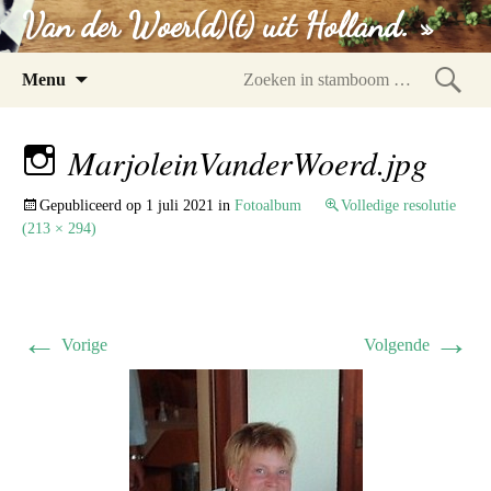
Van der Woer(d)(t) uit Holland. »
Spring
Menu
naar
Zoeke
inhoud
in
MarjoleinVanderWoerd.jpg
stam
Gepubliceerd op
1 juli 2021
in
Fotoalbum
Volledige resolutie
(213 × 294)
←
→
Vorige
Volgende