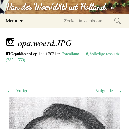
Van der Woer(d)(t) uit Holland. »
Spring
Menu
naar
Zoeke
inhoud
in
opa.woerd.JPG
stam
Gepubliceerd op
1 juli 2021
in
Fotoalbum
Volledige resolutie
(385 × 550)
←
→
Vorige
Volgende