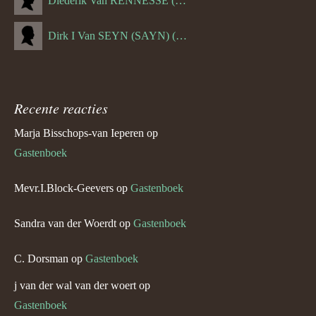
Diederik Van RENNESSE (--1144)
Dirk I Van SEYN (SAYN) (--1120)
Recente reacties
Marja Bisschops-van Ieperen
op
Gastenboek
Mevr.I.Block-Geevers
op
Gastenboek
Sandra van der Woerdt
op
Gastenboek
C. Dorsman
op
Gastenboek
j van der wal van der woert
op
Gastenboek