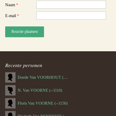
Naam
*
E-mail
*
Recente personen
Doede Van VOORHOUT (Van FORNEHOLT) (--1101)
N. Van VOORNE (--1110)
Floris Van VOORNE (--1150)