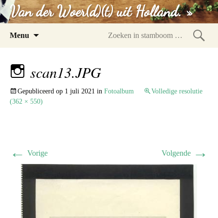
Van der Woer(d)(t) uit Holland. »
Spring
Menu
naar
Zoeke
inhoud
in
scan13.JPG
stam
Gepubliceerd op
1 juli 2021
in
Fotoalbum
Volledige resolutie
(362 × 550)
←
→
Vorige
Volgende