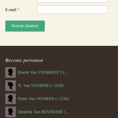
E-mail
*
Recente personen
Doede Van VOORHOUT (Van FORNEHOLT) (--1101)
N. Van VOORNE (--1110)
Floris Van VOORNE (--1150)
Diederik Van RENNESSE (--1144)