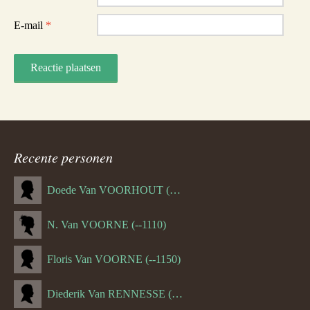
E-mail
*
Recente personen
Doede Van VOORHOUT (Van FORNEHOLT) (--1101)
N. Van VOORNE (--1110)
Floris Van VOORNE (--1150)
Diederik Van RENNESSE (--1144)