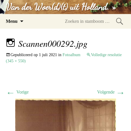
Van der Woer(d)(t) uit Holland. »
Spring
Menu
naar
Zoeke
inhoud
in
Scannen000292.jpg
stam
Gepubliceerd op
1 juli 2021
in
Fotoalbum
Volledige resolutie
(345 × 550)
←
→
Vorige
Volgende