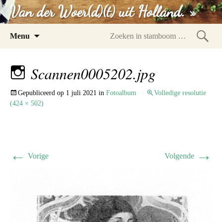
Van der Woer(d)(t) uit Holland. »
Spring
Menu
naar
Zoeke
inhoud
in
Scannen0005202.jpg
stam
Gepubliceerd op
1 juli 2021
in
Fotoalbum
Volledige resolutie
(424 × 502)
←
→
Vorige
Volgende