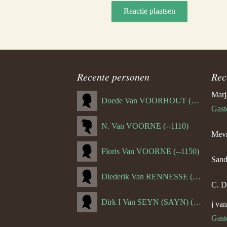
Recente personen
Rec
Marj
Doede Van VOORHOUT (Van FORNEHOLT) (--1101)
Gast
N. Van VOORNE (--1110)
Mevr
Floris Van VOORNE (--1150)
Sand
Diederik Van RENNESSE (--1144)
C. D
Dirk I Van SEYN (SAYN) (--1120)
j va
Gast