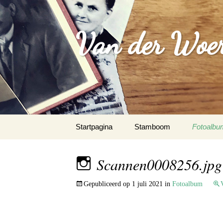
Van der Woer(
Spring
Startpagina
Stamboom
Fotoalbu
naar
inhoud
WOONO
Scannen0008256.jpg
FAMILI
Gepubliceerd op
1 juli 2021
in
Fotoalbum
WAPEN