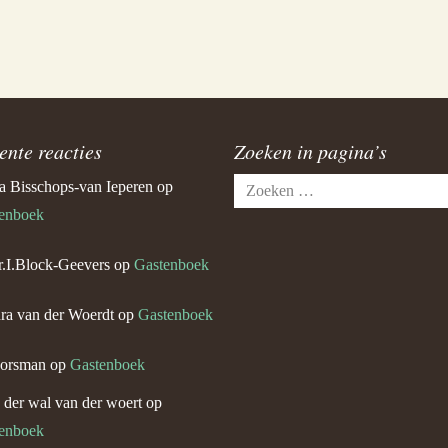
ente reacties
Zoeken in pagina’s
Zoeken
a Bisschops-van Ieperen
op
naar:
enboek
.I.Block-Geevers
op
Gastenboek
ra van der Woerdt
op
Gastenboek
orsman
op
Gastenboek
n der wal van der woert
op
enboek