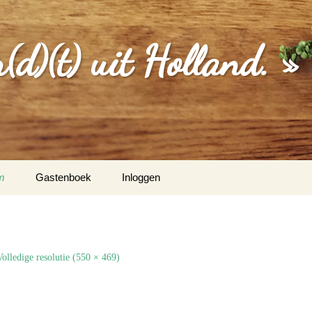
d)(t) uit Holland. »
m
Gastenboek
Inloggen
MGEVING
EBERICHTEN
Volledige resolutie (550 × 469)
S