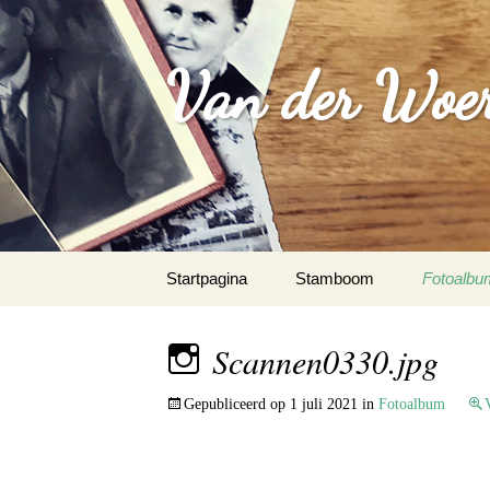
Van der Woer(
Spring
Startpagina
Stamboom
Fotoalbu
naar
inhoud
WOONO
Scannen0330.jpg
FAMILI
Gepubliceerd op
1 juli 2021
in
Fotoalbum
WAPEN