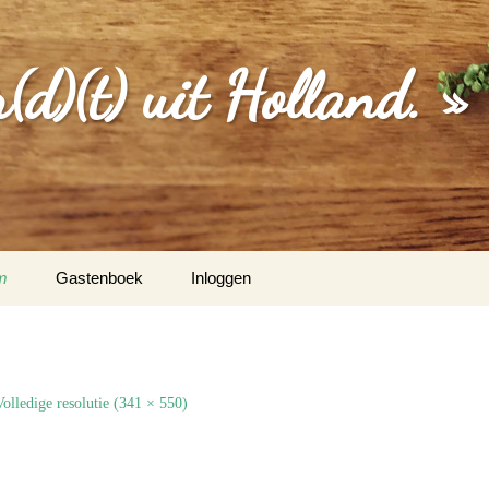
d)(t) uit Holland. »
m
Gastenboek
Inloggen
MGEVING
EBERICHTEN
Volledige resolutie (341 × 550)
S