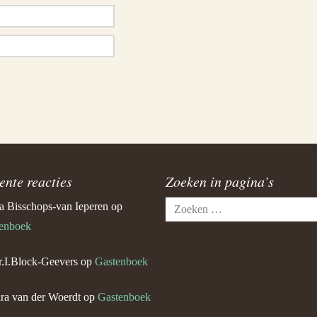
ente reacties
Zoeken in pagina’s
Zoeken
a Bisschops-van Ieperen
op
naar:
enboek
.I.Block-Geevers
op
Gastenboek
ra van der Woerdt
op
Gastenboek