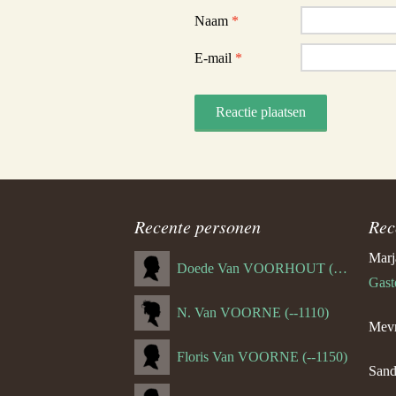
Naam
*
E-mail
*
Recente personen
Rec
Marj
Doede Van VOORHOUT (Van FORNEHOLT) (--1101)
Gast
N. Van VOORNE (--1110)
Mevr
Floris Van VOORNE (--1150)
Sand