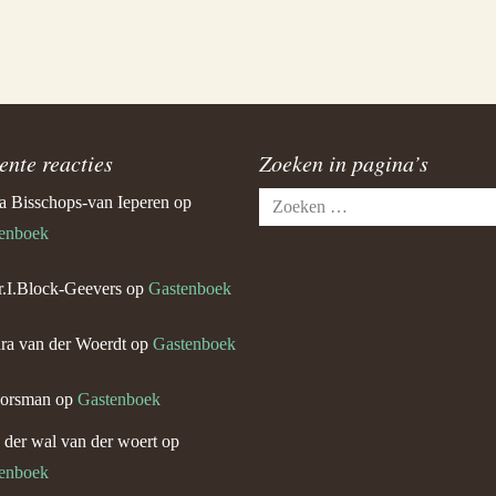
ente reacties
Zoeken in pagina’s
Zoeken
a Bisschops-van Ieperen
op
naar:
enboek
.I.Block-Geevers
op
Gastenboek
ra van der Woerdt
op
Gastenboek
orsman
op
Gastenboek
n der wal van der woert
op
enboek