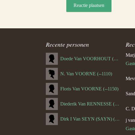
Recente personen
Rec
Marj
Doede Van VOORHOUT (Van FORNEHOLT) (--1101)
Gast
N. Van VOORNE (--1110)
Mevr
Floris Van VOORNE (--1150)
Sand
Diederik Van RENNESSE (--1144)
C. D
Dirk I Van SEYN (SAYN) (--1120)
j va
Gast