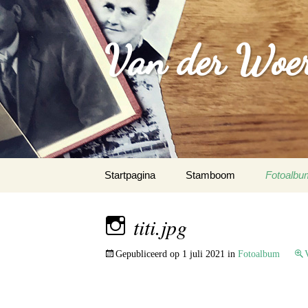
Van der Woer(
Spring
Startpagina
Stamboom
Fotoalbu
naar
inhoud
WOONO
titi.jpg
FAMILI
Gepubliceerd op
1 juli 2021
in
Fotoalbum
WAPEN