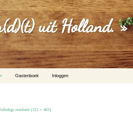
d)(t) uit Holland. »
m
Gastenboek
Inloggen
MGEVING
EBERICHTEN
Volledige resolutie (321 × 465)
S