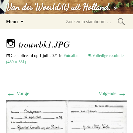
Van der Woer(d)(t) uit Holland. »
Spring
Menu
naar
Zoeke
inhoud
in
trouwbk1.JPG
stam
Gepubliceerd op
1 juli 2021
in
Fotoalbum
Volledige resolutie
(480 × 381)
←
→
Vorige
Volgende