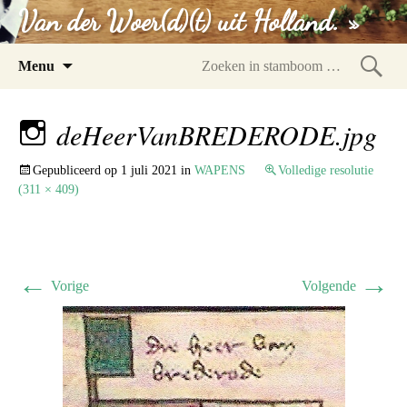
Van der Woer(d)(t) uit Holland. »
Spring
Menu
naar
Zoeke
inhoud
in
deHeerVanBREDERODE.jpg
stam
Gepubliceerd op
1 juli 2021
in
WAPENS
Volledige resolutie
(311 × 409)
←
→
Vorige
Volgende