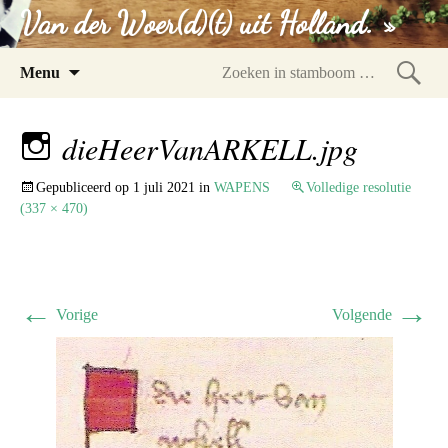
Van der Woer(d)(t) uit Holland. »
Spring
Menu
naar
Zoeke
inhoud
in
dieHeerVanARKELL.jpg
stam
Gepubliceerd op
1 juli 2021
in
WAPENS
Volledige resolutie
(337 × 470)
←
→
Vorige
Volgende