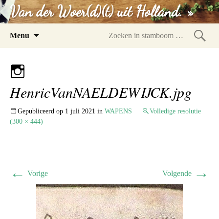
Van der Woer(d)(t) uit Holland. »
Spring
Menu
naar
Zoeke
inhoud
in
stam
HenricVanNAELDEWIJCK.jpg
Gepubliceerd op
1 juli 2021
in
WAPENS
Volledige resolutie
(300 × 444)
←
→
Vorige
Volgende