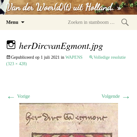
Van der Woer(d)(t) uit Holland. »
Spring
Menu
naar
Zoeke
inhoud
in
herDircvanEgmont.jpg
stam
Gepubliceerd op
1 juli 2021
in
WAPENS
Volledige resolutie
(323 × 428)
←
→
Vorige
Volgende