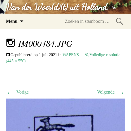
Van der Woer(d)(t) uit Holland. »
Spring
Menu
naar
Zoeke
inhoud
in
IM000484.JPG
stam
Gepubliceerd op
1 juli 2021
in
WAPENS
Volledige resolutie
(445 × 550)
←
→
Vorige
Volgende