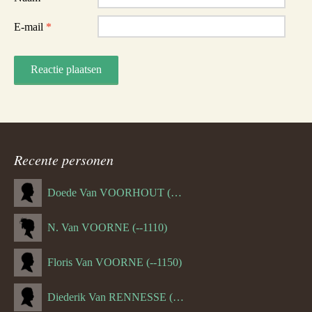
E-mail
*
Recente personen
Doede Van VOORHOUT (Van FORNEHOLT) (--1101)
N. Van VOORNE (--1110)
Floris Van VOORNE (--1150)
Diederik Van RENNESSE (--1144)