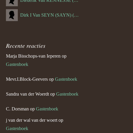
Diederik Van RENNESSE (--1144)
Dirk I Van SEYN (SAYN) (--1120)
Recente reacties
Marja Bisschops-van Ieperen
op
Gastenboek
Mevr.I.Block-Geevers
op
Gastenboek
Sandra van der Woerdt
op
Gastenboek
C. Dorsman
op
Gastenboek
j van der wal van der woert
op
Gastenboek