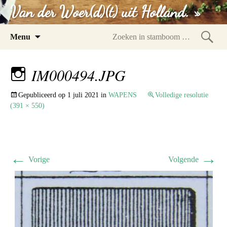
Van der Woer(d)(t) uit Holland. »
Spring
Menu
naar
Zoeke
inhoud
in
IM000494.JPG
stam
Gepubliceerd op
1 juli 2021
in
WAPENS
Volledige resolutie
(391 × 550)
←
→
Vorige
Volgende