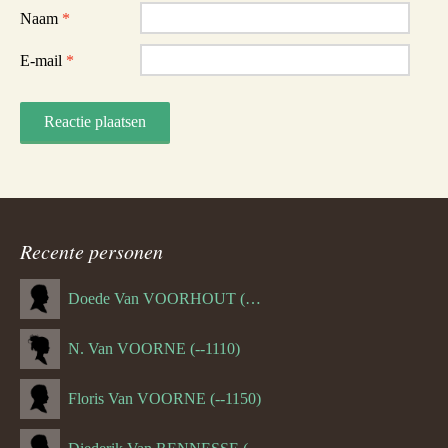
Naam
*
E-mail
*
Recente personen
Doede Van VOORHOUT (Van FORNEHOLT) (--1101)
N. Van VOORNE (--1110)
Floris Van VOORNE (--1150)