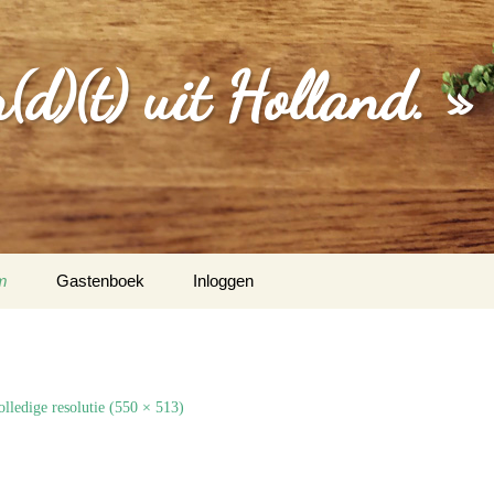
d)(t) uit Holland. »
m
Gastenboek
Inloggen
MGEVING
EBERICHTEN
olledige resolutie (550 × 513)
S