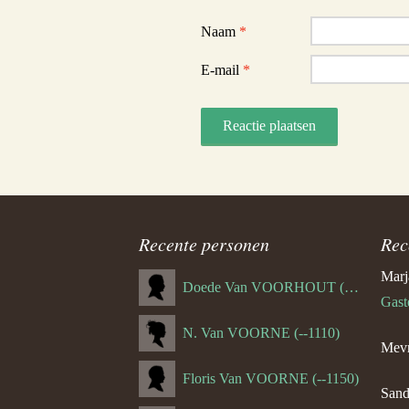
Naam
*
E-mail
*
Recente personen
Rec
Marj
Doede Van VOORHOUT (Van FORNEHOLT) (--1101)
Gast
N. Van VOORNE (--1110)
Mevr
Floris Van VOORNE (--1150)
Sand