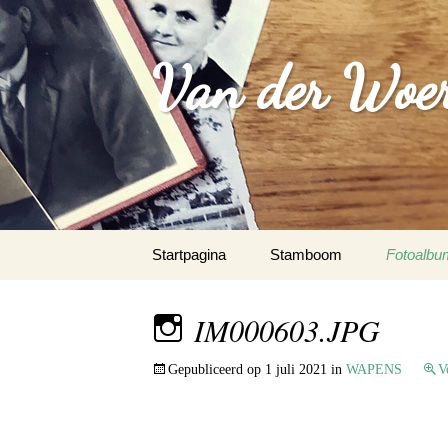
Van der Woer(
Spring
Startpagina
Stamboom
Fotoalbu
naar
inhoud
WOONO
IM000603.JPG
FAMILI
Gepubliceerd op
1 juli 2021
in
WAPENS
V
WAPEN