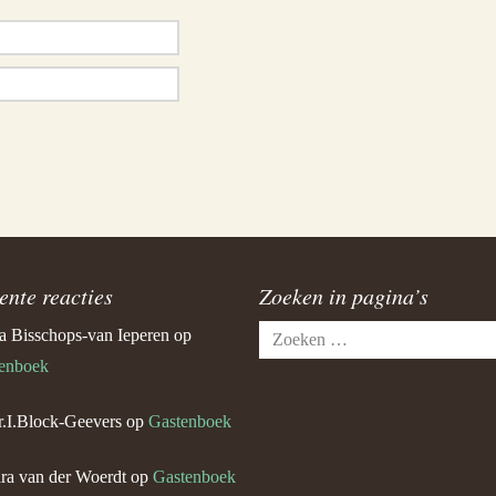
ente reacties
Zoeken in pagina’s
Zoeken
a Bisschops-van Ieperen
op
naar:
enboek
.I.Block-Geevers
op
Gastenboek
ra van der Woerdt
op
Gastenboek