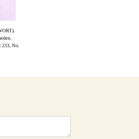
 WORT).
neden.
t 233, No.