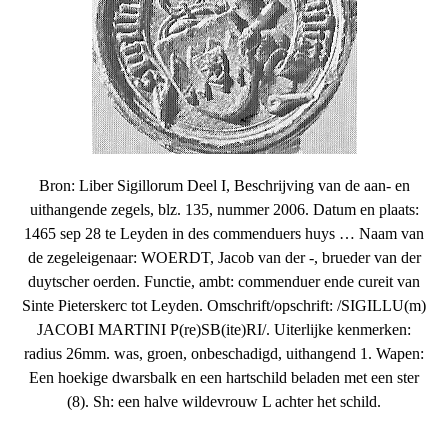
Bron: Liber Sigillorum Deel I, Beschrijving van de aan- en
uithangende zegels, blz. 135, nummer 2006. Datum en plaats:
1465 sep 28 te Leyden in des commenduers huys … Naam van
de zegeleigenaar: WOERDT, Jacob van der -, brueder van der
duytscher oerden. Functie, ambt: commenduer ende cureit van
Sinte Pieterskerc tot Leyden. Omschrift/opschrift: /SIGILLU(m)
JACOBI MARTINI P(re)SB(ite)RI/. Uiterlijke kenmerken:
radius 26mm. was, groen, onbeschadigd, uithangend 1. Wapen:
Een hoekige dwarsbalk en een hartschild beladen met een ster
(8). Sh: een halve wildevrouw L achter het schild.