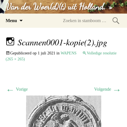
Van der Woer(d)(t) uit Holland. »
Spring
Menu
naar
Zoeke
inhoud
in
Scannen0001-kopie(2).jpg
stam
Gepubliceerd op
1 juli 2021
in
WAPENS
Volledige resolutie
(265 × 265)
←
→
Vorige
Volgende