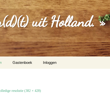
d)(t) uit Holland. »
m
Gastenboek
Inloggen
MGEVING
EBERICHTEN
olledige resolutie (382 × 428)
S