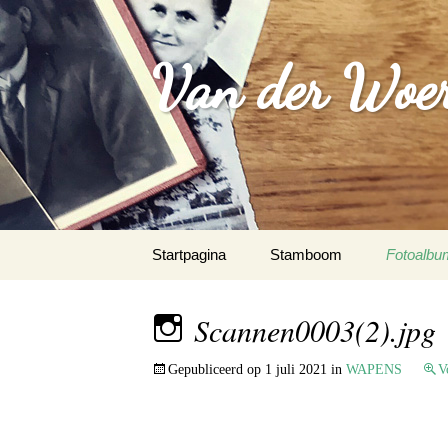
Van der Woer(
Spring
Startpagina
Stamboom
Fotoalbu
naar
inhoud
WOONO
Scannen0003(2).jpg
FAMILI
Gepubliceerd op
1 juli 2021
in
WAPENS
V
WAPEN