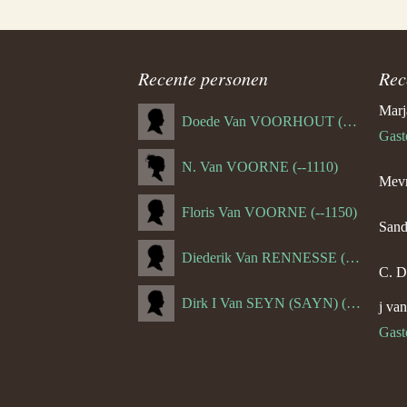
Recente personen
Rec
Marj
Doede Van VOORHOUT (Van FORNEHOLT) (--1101)
Gast
N. Van VOORNE (--1110)
Mevr
Floris Van VOORNE (--1150)
Sand
Diederik Van RENNESSE (--1144)
C. D
Dirk I Van SEYN (SAYN) (--1120)
j va
Gast