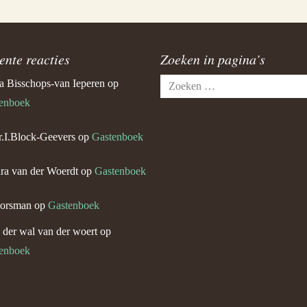
ente reacties
Zoeken in pagina’s
Zoeken
a Bisschops-van Ieperen
op
naar:
enboek
.I.Block-Geevers
op
Gastenboek
ra van der Woerdt
op
Gastenboek
orsman
op
Gastenboek
n der wal van der woert
op
enboek