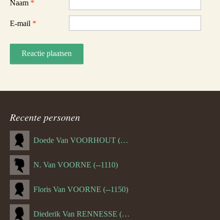
Naam
*
E-mail
*
Recente personen
Doede Van VOORHOUT (Van FORNEHOLT) (--1101)
N. Van VOORNE (--1110)
Floris Van VOORNE (--1150)
Diederik Van RENNESSE (--1144)