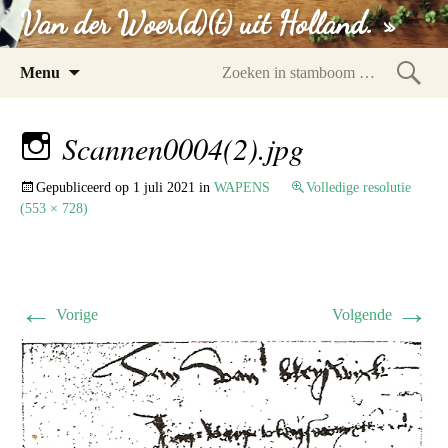
Van der Woer(d)(t) uit Holland. »
Spring
Menu
naar
Zoeke
inhoud
in
Scannen0004(2).jpg
stam
Gepubliceerd op
1 juli 2021
in
WAPENS
Volledige resolutie
(553 × 728)
←
→
Vorige
Volgende