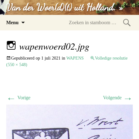
Van der Woer(d)(t) uit Holland. »
Spring
Menu
naar
Zoeke
inhoud
in
wapenwoerd02.jpg
stam
Gepubliceerd op
1 juli 2021
in
WAPENS
Volledige resolutie
(550 × 548)
←
→
Vorige
Volgende