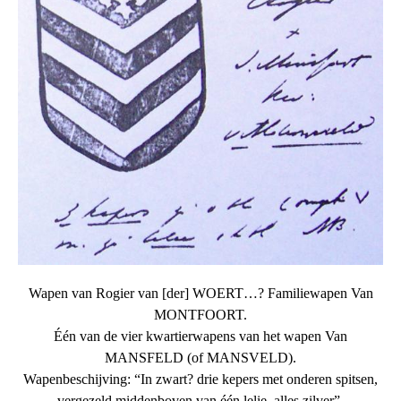
Wapen van Rogier van [der] WOERT…? Familiewapen Van
MONTFOORT.
Één van de vier kwartierwapens van het wapen Van
MANSFELD (of MANSVELD).
Wapenbeschijving: “In zwart? drie kepers met onderen spitsen,
vergezeld middenboven van één lelie, alles zilver”.