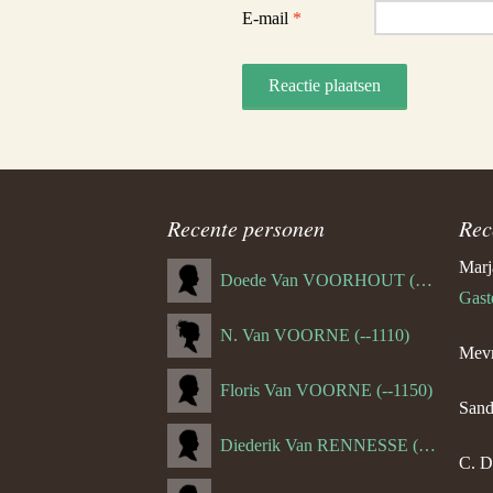
E-mail
*
Recente personen
Rec
Marj
Doede Van VOORHOUT (Van FORNEHOLT) (--1101)
Gast
N. Van VOORNE (--1110)
Mevr
Floris Van VOORNE (--1150)
Sand
Diederik Van RENNESSE (--1144)
C. D