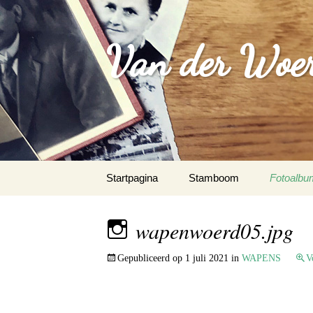
Van der Woer(
Spring
Startpagina
Stamboom
Fotoalbu
naar
inhoud
WOONO
wapenwoerd05.jpg
FAMILI
Gepubliceerd op
1 juli 2021
in
WAPENS
V
WAPEN