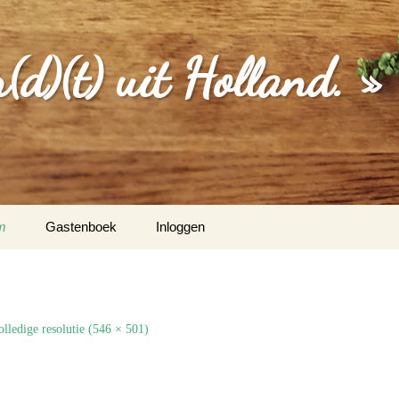
d)(t) uit Holland. »
m
Gastenboek
Inloggen
MGEVING
EBERICHTEN
olledige resolutie (546 × 501)
S