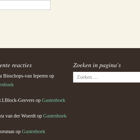
ente reacties
Zoeken in pagina’s
Zoeken
a Bisschops-van Ieperen
op
naar:
enboek
.I.Block-Geevers
op
Gastenboek
ra van der Woerdt
op
Gastenboek
orsman
op
Gastenboek