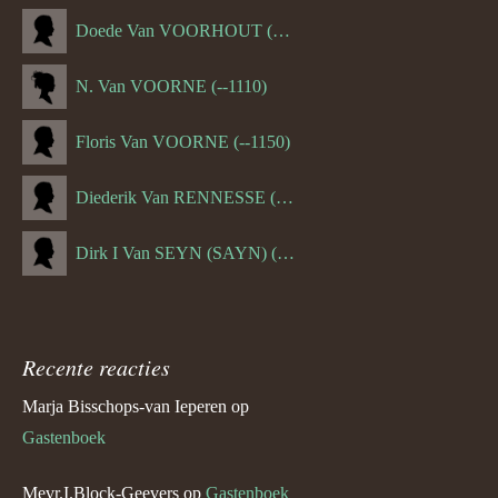
Doede Van VOORHOUT (Van FORNEHOLT) (--1101)
N. Van VOORNE (--1110)
Floris Van VOORNE (--1150)
Diederik Van RENNESSE (--1144)
Dirk I Van SEYN (SAYN) (--1120)
Recente reacties
Marja Bisschops-van Ieperen
op
Gastenboek
Mevr.I.Block-Geevers
op
Gastenboek