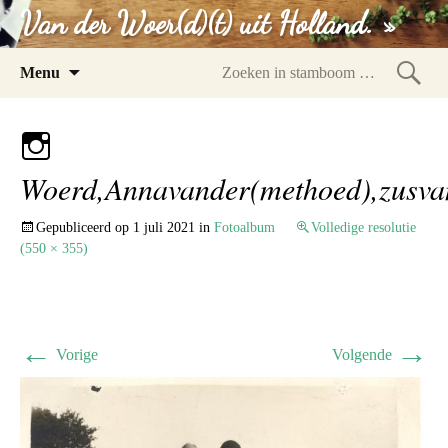
Van der Woer(d)(t) uit Holland. »
Spring
Menu
naar
Zoeke
inhoud
in
stam
Woerd,Annavander(methoed),zusva
Gepubliceerd op
1 juli 2021
in
Fotoalbum
Volledige resolutie
(550 × 355)
←
→
Vorige
Volgende