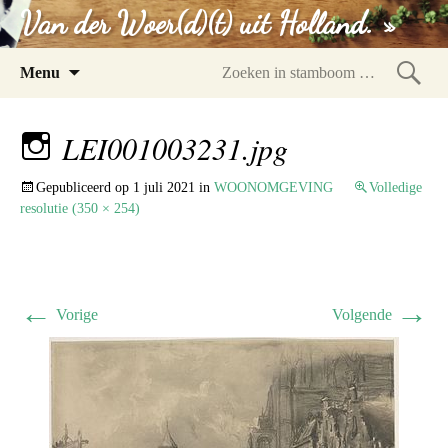
Van der Woer(d)(t) uit Holland. »
Spring
Menu
naar
Zoeke
inhoud
in
LEI001003231.jpg
stam
Gepubliceerd op
1 juli 2021
in
WOONOMGEVING
Volledige
resolutie (350 × 254)
←
→
Vorige
Volgende