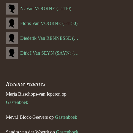
N. Van VOORNE (--1110)
Floris Van VOORNE (--1150)
Diederik Van RENNESSE (--1144)
Dirk I Van SEYN (SAYN) (--1120)
Recente reacties
Marja Bisschops-van Ieperen
op
Gastenboek
Mevr.I.Block-Geevers
op
Gastenboek
Sandra van der Woerdt
op
Gastenboek