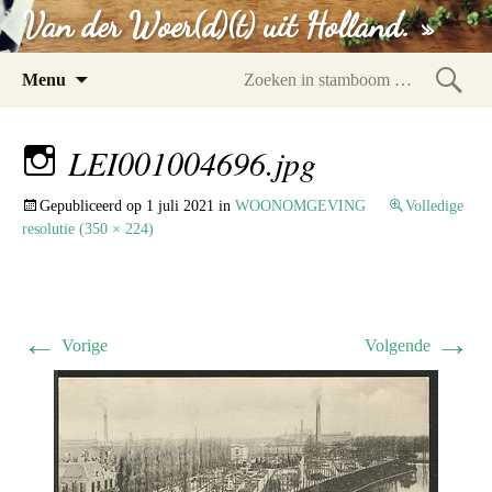
Van der Woer(d)(t) uit Holland. »
Spring
Menu
naar
Zoeke
inhoud
in
LEI001004696.jpg
stam
Gepubliceerd op
1 juli 2021
in
WOONOMGEVING
Volledige
resolutie (350 × 224)
←
→
Vorige
Volgende