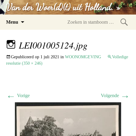
Van der Woer(d)(t) uit Holland. »
Spring
Menu
naar
Zoeke
inhoud
in
LEI001005124.jpg
stam
Gepubliceerd op
1 juli 2021
in
WOONOMGEVING
Volledige
resolutie (350 × 246)
←
→
Vorige
Volgende