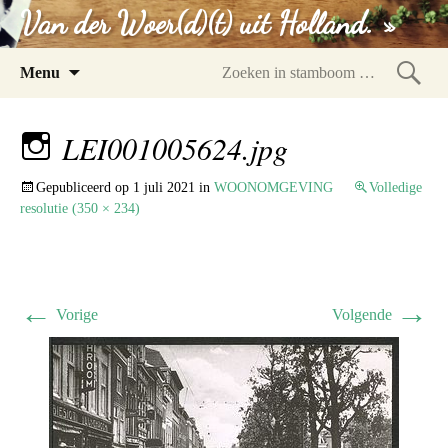
Van der Woer(d)(t) uit Holland. »
Spring
Menu
naar
Zoeke
inhoud
in
LEI001005624.jpg
stam
Gepubliceerd op
1 juli 2021
in
WOONOMGEVING
Volledige
resolutie (350 × 234)
←
→
Vorige
Volgende