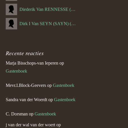
Diederik Van RENNESSE (--1144)
Dirk I Van SEYN (SAYN) (--1120)
Recente reacties
Marja Bisschops-van Ieperen
op
Gastenboek
Mevr.I.Block-Geevers
op
Gastenboek
Sandra van der Woerdt
op
Gastenboek
C. Dorsman
op
Gastenboek
j van der wal van der woert
op