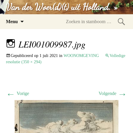
Van der Woer(d)(t) uit Holland. »
Spring
Menu
naar
Zoeke
inhoud
in
LEI001009987.jpg
stam
Gepubliceerd op
1 juli 2021
in
WOONOMGEVING
Volledige
resolutie (350 × 294)
←
→
Vorige
Volgende