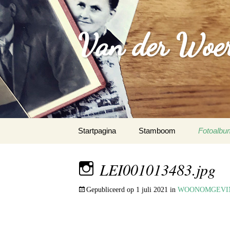
Van der Woer(
Spring
Startpagina
Stamboom
Fotoalbu
naar
inhoud
WOONO
LEI001013483.jpg
FAMILI
Gepubliceerd op
1 juli 2021
in
WOONOMGEVI
WAPEN