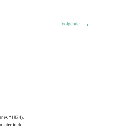
→
Volgende
nnes *1824),
 later in de