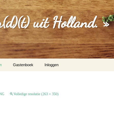
d)(t) uit Holland. »
m
Gastenboek
Inloggen
MGEVING
EBERICHTEN
NG
Volledige resolutie (263 × 350)
S