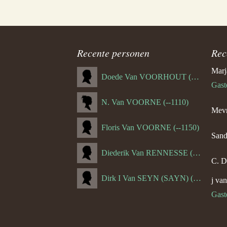
Recente personen
Rec
Marj
Doede Van VOORHOUT (Van FORNEHOLT) (--1101)
Gast
N. Van VOORNE (--1110)
Mevr
Floris Van VOORNE (--1150)
Sand
Diederik Van RENNESSE (--1144)
C. D
Dirk I Van SEYN (SAYN) (--1120)
j va
Gast