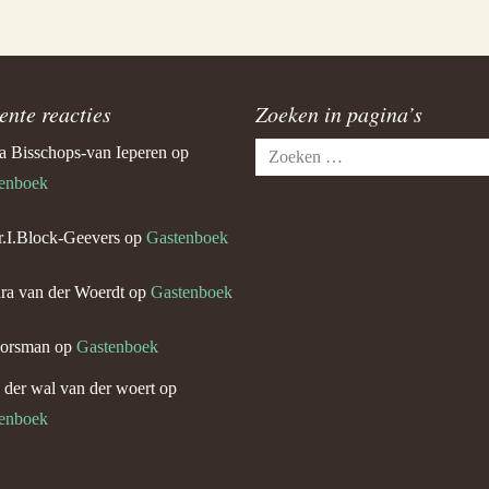
ente reacties
Zoeken in pagina’s
Zoeken
a Bisschops-van Ieperen
op
naar:
enboek
.I.Block-Geevers
op
Gastenboek
ra van der Woerdt
op
Gastenboek
orsman
op
Gastenboek
n der wal van der woert
op
enboek