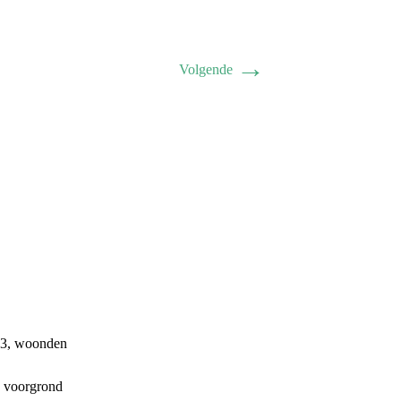
→
Volgende
73, woonden
e voorgrond