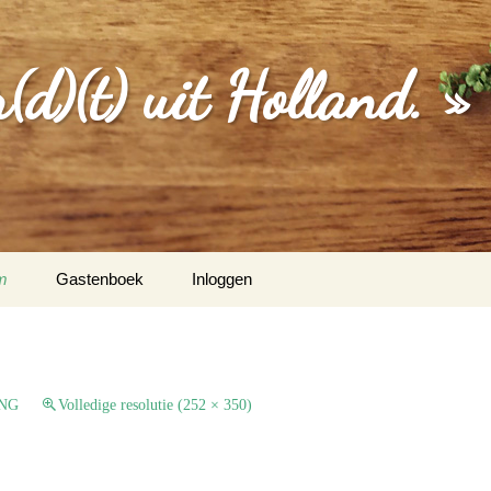
d)(t) uit Holland. »
m
Gastenboek
Inloggen
MGEVING
EBERICHTEN
NG
Volledige resolutie (252 × 350)
S