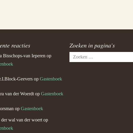
ente reacties
Zoeken in pagina’s
Zoeken
a Bisschops-van Ieperen
op
naar:
enboek
.I.Block-Geevers
op
Gastenboek
ra van der Woerdt
op
Gastenboek
orsman
op
Gastenboek
n der wal van der woert
op
enboek