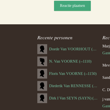
Recente personen
Rec
Marj
Doede Van VOORHOUT (Van FORNEHOLT) (--1101)
Gast
N. Van VOORNE (--1110)
Mevr
Floris Van VOORNE (--1150)
Sand
Diederik Van RENNESSE (--1144)
C. D
Dirk I Van SEYN (SAYN) (--1120)
j va
Gast