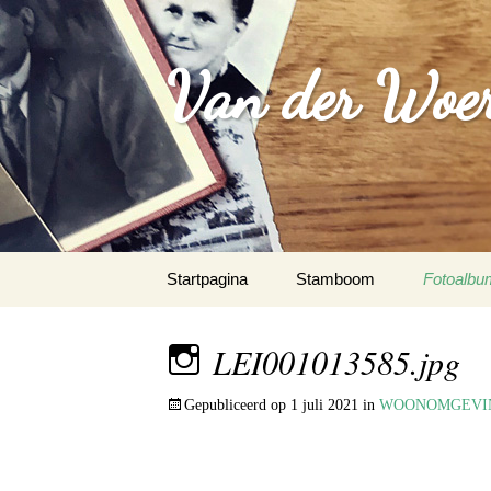
Van der Woer(
Spring
Startpagina
Stamboom
Fotoalbu
naar
inhoud
WOONO
LEI001013585.jpg
FAMILI
Gepubliceerd op
1 juli 2021
in
WOONOMGEVI
WAPEN