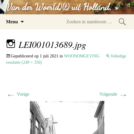
Van der Woer(d)(t) uit Holland. »
Spring
Menu
naar
Zoeke
inhoud
in
LEI001013689.jpg
stam
Gepubliceerd op
1 juli 2021
in
WOONOMGEVING
Volledige
resolutie (249 × 350)
←
→
Vorige
Volgende