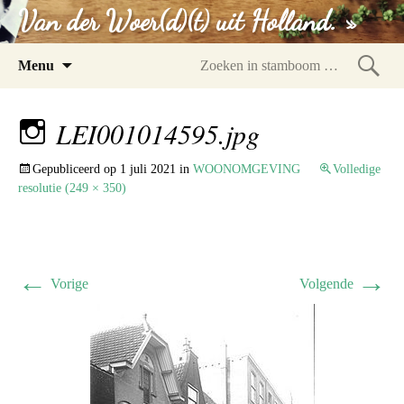
Van der Woer(d)(t) uit Holland. »
Spring
Menu
naar
Zoeke
inhoud
in
LEI001014595.jpg
stam
Gepubliceerd op
1 juli 2021
in
WOONOMGEVING
Volledige
resolutie (249 × 350)
←
→
Vorige
Volgende