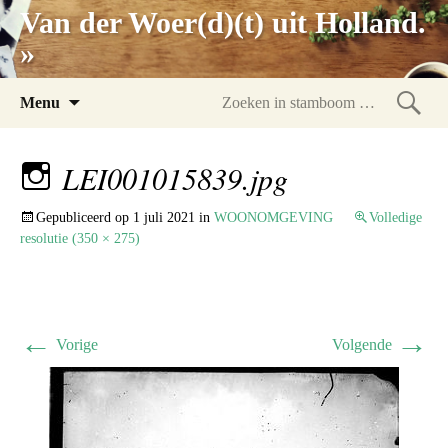
Van der Woer(d)(t) uit Holland.
»
Spring
Menu
naar
Zoeke
inhoud
in
LEI001015839.jpg
stam
Gepubliceerd op
1 juli 2021
in
WOONOMGEVING
Volledige
resolutie (350 × 275)
←
→
Vorige
Volgende