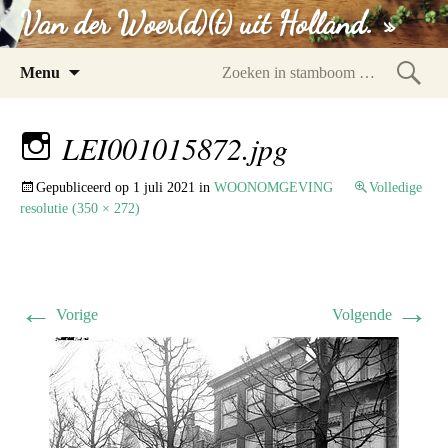
Van der Woer(d)(t) uit Holland. »
Spring
Menu
naar
Zoeke
inhoud
in
LEI001015872.jpg
stam
Gepubliceerd op
1 juli 2021
in
WOONOMGEVING
Volledige
resolutie (350 × 272)
←
→
Vorige
Volgende