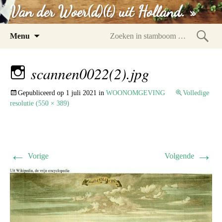
Van der Woer(d)(t) uit Holland. »
Spring
Menu
naar
Zoeke
inhoud
in
scannen0022(2).jpg
stam
Gepubliceerd op
1 juli 2021
in
WOONOMGEVING
Volledige
resolutie (550 × 389)
←
→
Vorige
Volgende